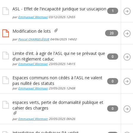
ASL - Effet de l'incapacité juridique sur usucapion
1
par
Emmanuel Wormser
03/12/2025
12h55
Modification de lots
20
par
Pascal CHARGELÈGUE
04/06/2025
14h02
Limite d'int. à agir de l'ASL qui ne se prévaut que
0
d'un règlement caduc
par
Emmanuel Wormser
23/05/2025
14h15
Espaces communs non cédés à l'ASL ne valent
0
pas nullité des statuts
par
Emmanuel Wormser
23/05/2025
12h08
espaces verts, perte de domanialité publique et
cahier des charges
0
par
Emmanuel Wormser
20/05/2025
06h26
Interdiction de subdiviser PA unilot