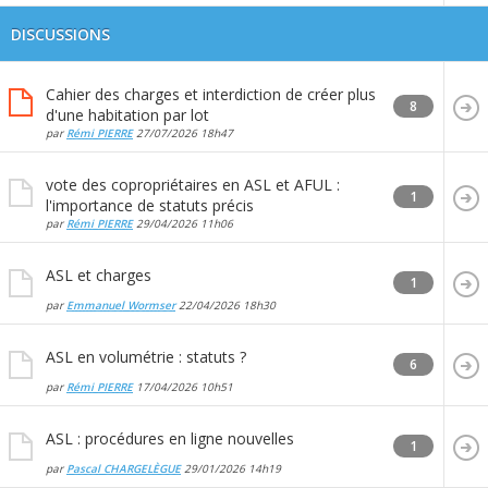
DISCUSSIONS
Cahier des charges et interdiction de créer plus
8
d'une habitation par lot
par
Rémi PIERRE
27/07/2026
18h47
vote des copropriétaires en ASL et AFUL :
1
l'importance de statuts précis
par
Rémi PIERRE
29/04/2026
11h06
ASL et charges
1
par
Emmanuel Wormser
22/04/2026
18h30
ASL en volumétrie : statuts ?
6
par
Rémi PIERRE
17/04/2026
10h51
ASL : procédures en ligne nouvelles
1
par
Pascal CHARGELÈGUE
29/01/2026
14h19