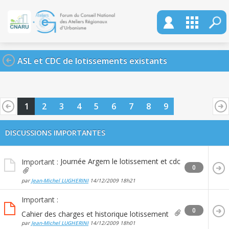
ASL et CDC de lotissements existants
1
2
3
4
5
6
7
8
9
DISCUSSIONS IMPORTANTES
Journée Argem le lotissement et cdc
Important :
0
par
Jean-Michel LUGHERINI
14/12/2009
18h21
Important :
0
Cahier des charges et historique lotissement
par
Jean-Michel LUGHERINI
14/12/2009
18h01