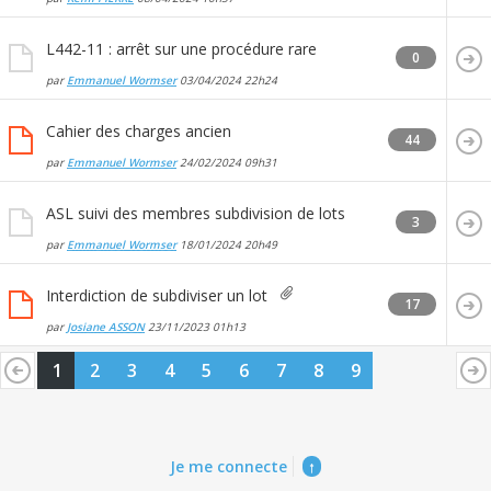
L442-11 : arrêt sur une procédure rare
0
par
Emmanuel Wormser
03/04/2024
22h24
Cahier des charges ancien
44
par
Emmanuel Wormser
24/02/2024
09h31
ASL suivi des membres subdivision de lots
3
par
Emmanuel Wormser
18/01/2024
20h49
Interdiction de subdiviser un lot
17
par
Josiane ASSON
23/11/2023
01h13
1
2
3
4
5
6
7
8
9
Je me connecte
↑