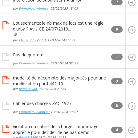
7
par
Emmanuel Wormser
25/02/2025
13h09
Lotissements: le nb max de lots est une règle
d'urba ? Avis CE 24/07/2019...
9
par
Clément EYSSETTE
12/11/2024
15h33
Pas de quorum
1
par
Emmanuel Wormser
08/10/2024
08h35
modalité de décompte des majorités pour une
9
modification par L442-10
par
Rémi PIERRE
05/06/2024
23h59
Cahier des charges ZAC 1977
6
par
Emmanuel Wormser
10/04/2024
19h01
violation du cahier des charges : dommage
4
apprécié pour décider de ne pas démolir
par
Rémi PIERRE
08/04/2024
10h57