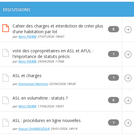
DISCUSSIONS
Cahier des charges et interdiction de créer plus
8
d'une habitation par lot
par
Rémi PIERRE
27/07/2026
18h47
vote des copropriétaires en ASL et AFUL :
1
l'importance de statuts précis
par
Rémi PIERRE
29/04/2026
11h06
ASL et charges
1
par
Emmanuel Wormser
22/04/2026
18h30
ASL en volumétrie : statuts ?
6
par
Rémi PIERRE
17/04/2026
10h51
ASL : procédures en ligne nouvelles
1
par
Pascal CHARGELÈGUE
29/01/2026
14h19