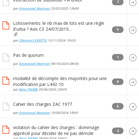
7
par
Emmanuel Wormser
25/02/2025
13h09
Lotissements: le nb max de lots est une règle
d'urba ? Avis CE 24/07/2019...
9
par
Clément EYSSETTE
12/11/2024
15h33
Pas de quorum
1
par
Emmanuel Wormser
08/10/2024
08h35
modalité de décompte des majorités pour une
9
modification par L442-10
par
Rémi PIERRE
05/06/2024
23h59
Cahier des charges ZAC 1977
6
par
Emmanuel Wormser
10/04/2024
19h01
violation du cahier des charges : dommage
4
apprécié pour décider de ne pas démolir
par
Rémi PIERRE
08/04/2024
10h57