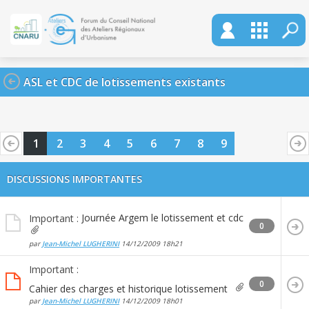
ASL et CDC de lotissements existants
1
2
3
4
5
6
7
8
9
DISCUSSIONS IMPORTANTES
Journée Argem le lotissement et cdc
Important :
0
par
Jean-Michel LUGHERINI
14/12/2009
18h21
Important :
0
Cahier des charges et historique lotissement
par
Jean-Michel LUGHERINI
14/12/2009
18h01