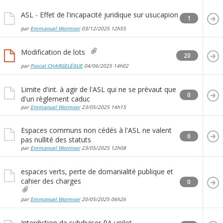
ASL - Effet de l'incapacité juridique sur usucapion
1
par
Emmanuel Wormser
03/12/2025
12h55
Modification de lots
20
par
Pascal CHARGELÈGUE
04/06/2025
14h02
Limite d'int. à agir de l'ASL qui ne se prévaut que
0
d'un règlement caduc
par
Emmanuel Wormser
23/05/2025
14h15
Espaces communs non cédés à l'ASL ne valent
0
pas nullité des statuts
par
Emmanuel Wormser
23/05/2025
12h08
espaces verts, perte de domanialité publique et
cahier des charges
0
par
Emmanuel Wormser
20/05/2025
06h26
Interdiction de subdiviser PA unilot