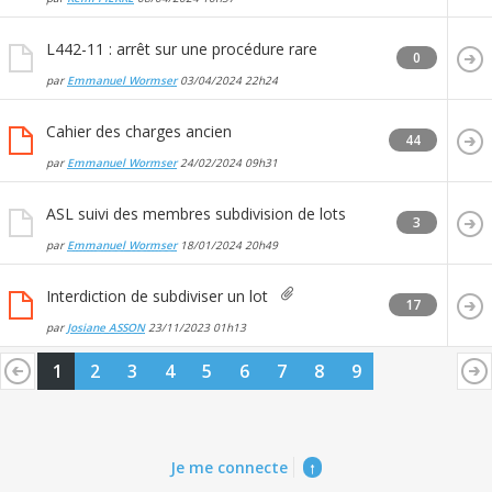
L442-11 : arrêt sur une procédure rare
0
par
Emmanuel Wormser
03/04/2024
22h24
Cahier des charges ancien
44
par
Emmanuel Wormser
24/02/2024
09h31
ASL suivi des membres subdivision de lots
3
par
Emmanuel Wormser
18/01/2024
20h49
Interdiction de subdiviser un lot
17
par
Josiane ASSON
23/11/2023
01h13
1
2
3
4
5
6
7
8
9
Je me connecte
↑