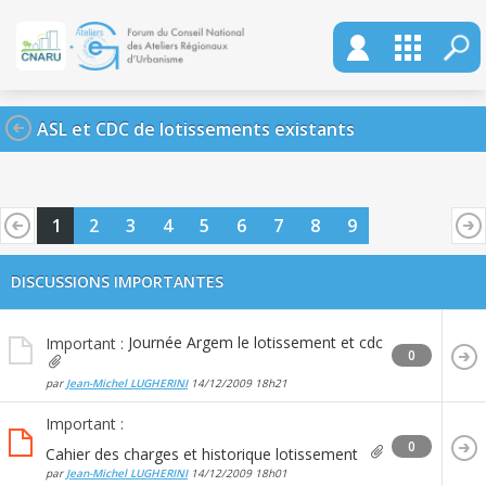
ASL et CDC de lotissements existants
1
2
3
4
5
6
7
8
9
DISCUSSIONS IMPORTANTES
Journée Argem le lotissement et cdc
Important :
0
par
Jean-Michel LUGHERINI
14/12/2009
18h21
Important :
0
Cahier des charges et historique lotissement
par
Jean-Michel LUGHERINI
14/12/2009
18h01