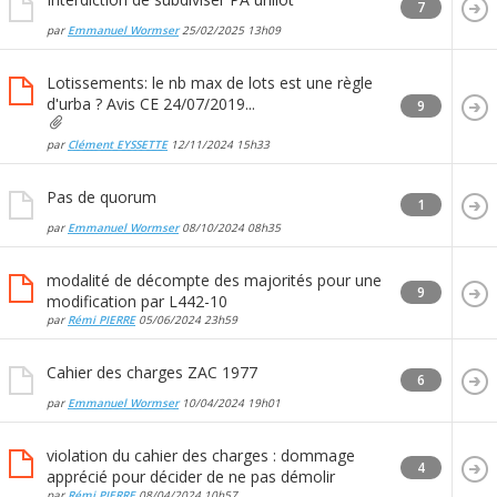
7
par
Emmanuel Wormser
25/02/2025
13h09
Lotissements: le nb max de lots est une règle
d'urba ? Avis CE 24/07/2019...
9
par
Clément EYSSETTE
12/11/2024
15h33
Pas de quorum
1
par
Emmanuel Wormser
08/10/2024
08h35
modalité de décompte des majorités pour une
9
modification par L442-10
par
Rémi PIERRE
05/06/2024
23h59
Cahier des charges ZAC 1977
6
par
Emmanuel Wormser
10/04/2024
19h01
violation du cahier des charges : dommage
4
apprécié pour décider de ne pas démolir
par
Rémi PIERRE
08/04/2024
10h57