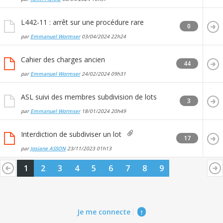
L442-11 : arrêt sur une procédure rare
0
par
Emmanuel Wormser
03/04/2024
22h24
Cahier des charges ancien
44
par
Emmanuel Wormser
24/02/2024
09h31
ASL suivi des membres subdivision de lots
3
par
Emmanuel Wormser
18/01/2024
20h49
Interdiction de subdiviser un lot
17
par
Josiane ASSON
23/11/2023
01h13
1
2
3
4
5
6
7
8
9
Je me connecte
↑