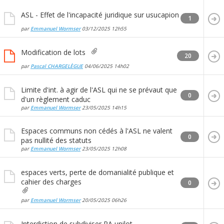
ASL - Effet de l'incapacité juridique sur usucapion
1
par
Emmanuel Wormser
03/12/2025
12h55
Modification de lots
20
par
Pascal CHARGELÈGUE
04/06/2025
14h02
Limite d'int. à agir de l'ASL qui ne se prévaut que
0
d'un règlement caduc
par
Emmanuel Wormser
23/05/2025
14h15
Espaces communs non cédés à l'ASL ne valent
0
pas nullité des statuts
par
Emmanuel Wormser
23/05/2025
12h08
espaces verts, perte de domanialité publique et
cahier des charges
0
par
Emmanuel Wormser
20/05/2025
06h26
Interdiction de subdiviser PA unilot