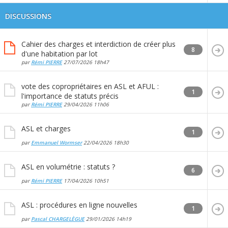
DISCUSSIONS
Cahier des charges et interdiction de créer plus
8
d'une habitation par lot
par
Rémi PIERRE
27/07/2026
18h47
vote des copropriétaires en ASL et AFUL :
1
l'importance de statuts précis
par
Rémi PIERRE
29/04/2026
11h06
ASL et charges
1
par
Emmanuel Wormser
22/04/2026
18h30
ASL en volumétrie : statuts ?
6
par
Rémi PIERRE
17/04/2026
10h51
ASL : procédures en ligne nouvelles
1
par
Pascal CHARGELÈGUE
29/01/2026
14h19