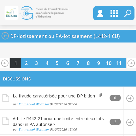
DP-lotissement ou PA-lotissement (L442-1 CU)
1
2
3
4
5
6
7
8
9
10
11
12
13
14
15
16
17
18
19
20
DISCUSSIONS
La fraude caractérisée pour une DP bidon
0
par
Emmanuel Wormser
01/08/2026
09h06
Article R442-21 pour une limite entre deux lots
2
dans un PA autorisé ?
par
Emmanuel Wormser
01/07/2026
15h00