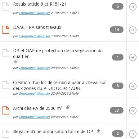
Reculs article 8 et R151-21
5
par
Emmanuel Wormser
21/05/2026
13h23
DAACT PA sans travaux
14
par
Emmanuel Wormser
13/05/2026
12h40
DP et OAP de protection de la végétation du
quartier
1
par
Emmanuel Wormser
29/04/2026
14h50
Création d'un lot de terrain à bâtir à cheval sur
8
deux zones du PLUi : UC et 1AUB
par
Emmanuel Wormser
22/04/2026
21h46
Archi dès PA de 2500 m²
53
par
Emmanuel Wormser
09/04/2026
19h22
Illégalité d'une autorisation tacite de DP
2