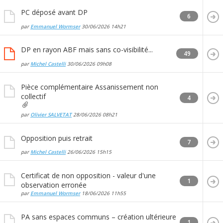
PC déposé avant DP
6
par
Emmanuel Wormser
30/06/2026
14h21
DP en rayon ABF mais sans co-visibilité...
49
par
Michel Castelli
30/06/2026
09h08
Pièce complémentaire Assanissement non
collectif
4
par
Olivier SALVETAT
28/06/2026
08h21
Opposition puis retrait
7
par
Michel Castelli
26/06/2026
15h15
Certificat de non opposition - valeur d'une
1
observation erronée
par
Emmanuel Wormser
18/06/2026
11h55
PA sans espaces communs – création ultérieure
1