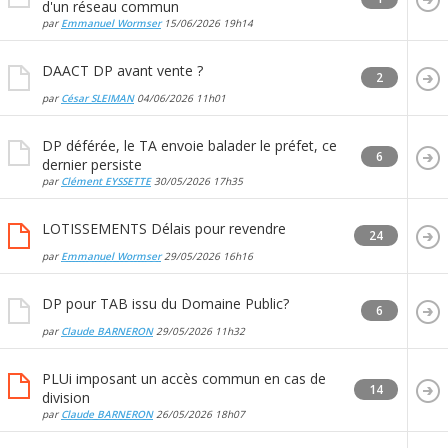
d'un réseau commun
par
Emmanuel Wormser
15/06/2026
19h14
DAACT DP avant vente ?
2
par
César SLEIMAN
04/06/2026
11h01
DP déférée, le TA envoie balader le préfet, ce
6
dernier persiste
par
Clément EYSSETTE
30/05/2026
17h35
LOTISSEMENTS Délais pour revendre
24
par
Emmanuel Wormser
29/05/2026
16h16
DP pour TAB issu du Domaine Public?
6
par
Claude BARNERON
29/05/2026
11h32
PLUi imposant un accès commun en cas de
14
division
par
Claude BARNERON
26/05/2026
18h07