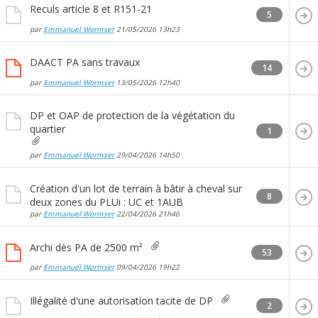
Reculs article 8 et R151-21
5
par
Emmanuel Wormser
21/05/2026
13h23
DAACT PA sans travaux
14
par
Emmanuel Wormser
13/05/2026
12h40
DP et OAP de protection de la végétation du
quartier
1
par
Emmanuel Wormser
29/04/2026
14h50
Création d'un lot de terrain à bâtir à cheval sur
8
deux zones du PLUi : UC et 1AUB
par
Emmanuel Wormser
22/04/2026
21h46
Archi dès PA de 2500 m²
53
par
Emmanuel Wormser
09/04/2026
19h22
Illégalité d'une autorisation tacite de DP
2