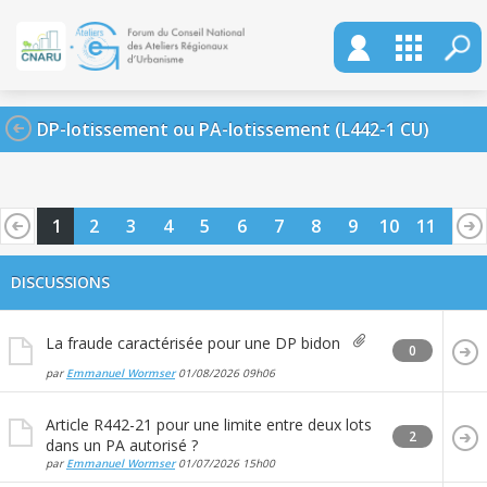
DP-lotissement ou PA-lotissement (L442-1 CU)
1
2
3
4
5
6
7
8
9
10
11
12
13
14
15
16
17
18
19
20
DISCUSSIONS
La fraude caractérisée pour une DP bidon
0
par
Emmanuel Wormser
01/08/2026
09h06
Article R442-21 pour une limite entre deux lots
2
dans un PA autorisé ?
par
Emmanuel Wormser
01/07/2026
15h00