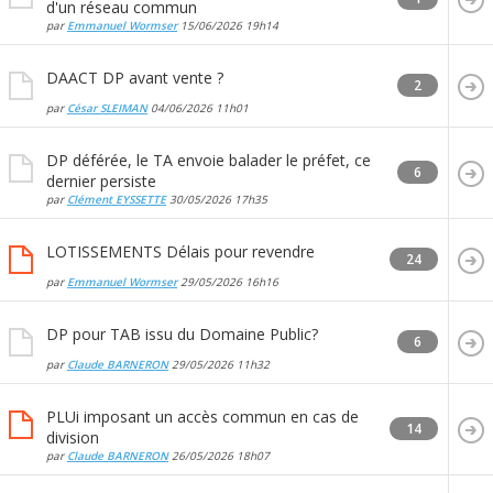
d'un réseau commun
par
Emmanuel Wormser
15/06/2026
19h14
DAACT DP avant vente ?
2
par
César SLEIMAN
04/06/2026
11h01
DP déférée, le TA envoie balader le préfet, ce
6
dernier persiste
par
Clément EYSSETTE
30/05/2026
17h35
LOTISSEMENTS Délais pour revendre
24
par
Emmanuel Wormser
29/05/2026
16h16
DP pour TAB issu du Domaine Public?
6
par
Claude BARNERON
29/05/2026
11h32
PLUi imposant un accès commun en cas de
14
division
par
Claude BARNERON
26/05/2026
18h07