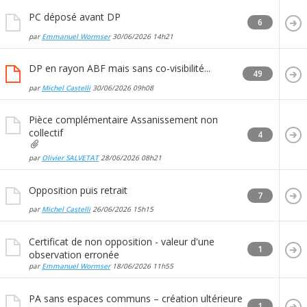
PC déposé avant DP
6
par
Emmanuel Wormser
30/06/2026
14h21
DP en rayon ABF mais sans co-visibilité...
49
par
Michel Castelli
30/06/2026
09h08
Pièce complémentaire Assanissement non
collectif
4
par
Olivier SALVETAT
28/06/2026
08h21
Opposition puis retrait
7
par
Michel Castelli
26/06/2026
15h15
Certificat de non opposition - valeur d'une
1
observation erronée
par
Emmanuel Wormser
18/06/2026
11h55
PA sans espaces communs – création ultérieure
1