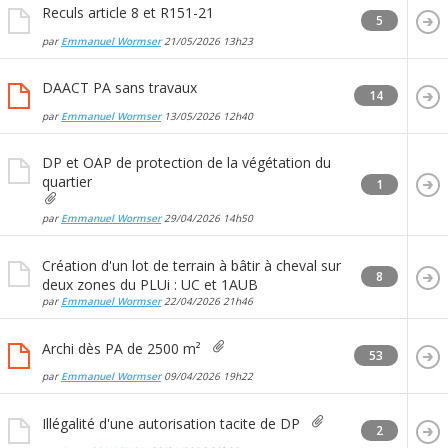
Reculs article 8 et R151-21
5
par
Emmanuel Wormser
21/05/2026
13h23
DAACT PA sans travaux
14
par
Emmanuel Wormser
13/05/2026
12h40
DP et OAP de protection de la végétation du
quartier
1
par
Emmanuel Wormser
29/04/2026
14h50
Création d'un lot de terrain à bâtir à cheval sur
8
deux zones du PLUi : UC et 1AUB
par
Emmanuel Wormser
22/04/2026
21h46
Archi dès PA de 2500 m²
53
par
Emmanuel Wormser
09/04/2026
19h22
Illégalité d'une autorisation tacite de DP
2