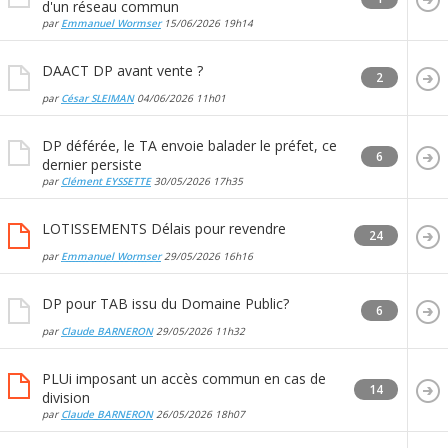
d'un réseau commun
par
Emmanuel Wormser
15/06/2026
19h14
DAACT DP avant vente ?
2
par
César SLEIMAN
04/06/2026
11h01
DP déférée, le TA envoie balader le préfet, ce
6
dernier persiste
par
Clément EYSSETTE
30/05/2026
17h35
LOTISSEMENTS Délais pour revendre
24
par
Emmanuel Wormser
29/05/2026
16h16
DP pour TAB issu du Domaine Public?
6
par
Claude BARNERON
29/05/2026
11h32
PLUi imposant un accès commun en cas de
14
division
par
Claude BARNERON
26/05/2026
18h07