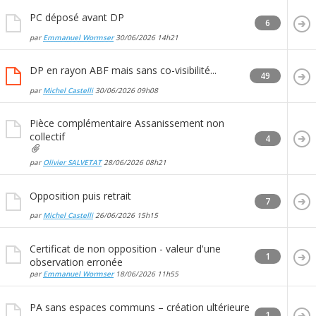
PC déposé avant DP
6
par
Emmanuel Wormser
30/06/2026
14h21
DP en rayon ABF mais sans co-visibilité...
49
par
Michel Castelli
30/06/2026
09h08
Pièce complémentaire Assanissement non
collectif
4
par
Olivier SALVETAT
28/06/2026
08h21
Opposition puis retrait
7
par
Michel Castelli
26/06/2026
15h15
Certificat de non opposition - valeur d'une
1
observation erronée
par
Emmanuel Wormser
18/06/2026
11h55
PA sans espaces communs – création ultérieure
1