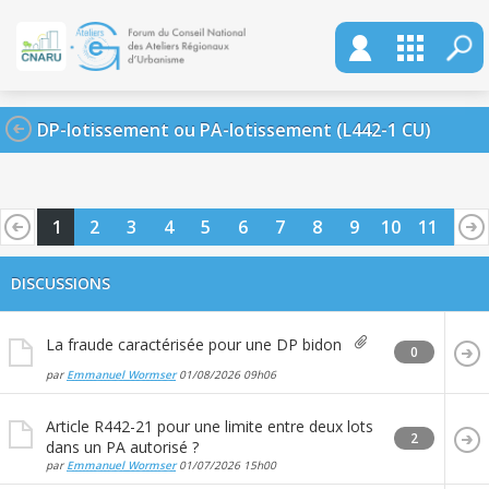
DP-lotissement ou PA-lotissement (L442-1 CU)
1
2
3
4
5
6
7
8
9
10
11
12
13
14
15
16
17
18
19
20
DISCUSSIONS
La fraude caractérisée pour une DP bidon
0
par
Emmanuel Wormser
01/08/2026
09h06
Article R442-21 pour une limite entre deux lots
2
dans un PA autorisé ?
par
Emmanuel Wormser
01/07/2026
15h00