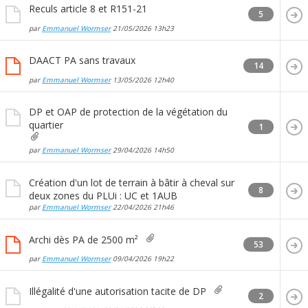
Reculs article 8 et R151-21
5
par
Emmanuel Wormser
21/05/2026
13h23
DAACT PA sans travaux
14
par
Emmanuel Wormser
13/05/2026
12h40
DP et OAP de protection de la végétation du
quartier
1
par
Emmanuel Wormser
29/04/2026
14h50
Création d'un lot de terrain à bâtir à cheval sur
8
deux zones du PLUi : UC et 1AUB
par
Emmanuel Wormser
22/04/2026
21h46
Archi dès PA de 2500 m²
53
par
Emmanuel Wormser
09/04/2026
19h22
Illégalité d'une autorisation tacite de DP
2