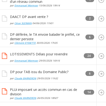
d'un réseau commun
par
Emmanuel Wormser
15/06/2026
19h14
DAACT DP avant vente ?
2
par
César SLEIMAN
04/06/2026
11h01
DP déférée, le TA envoie balader le préfet, ce
6
dernier persiste
par
Clément EYSSETTE
30/05/2026
17h35
LOTISSEMENTS Délais pour revendre
24
par
Emmanuel Wormser
29/05/2026
16h16
DP pour TAB issu du Domaine Public?
6
par
Claude BARNERON
29/05/2026
11h32
PLUi imposant un accès commun en cas de
14
division
par
Claude BARNERON
26/05/2026
18h07