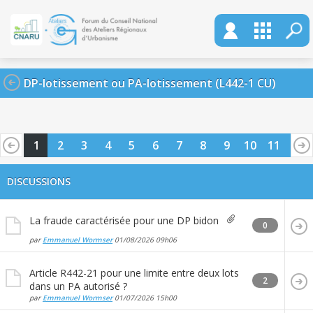
DP-lotissement ou PA-lotissement (L442-1 CU)
1
2
3
4
5
6
7
8
9
10
11
12
13
14
15
16
17
18
19
20
DISCUSSIONS
La fraude caractérisée pour une DP bidon
0
par
Emmanuel Wormser
01/08/2026
09h06
Article R442-21 pour une limite entre deux lots
2
dans un PA autorisé ?
par
Emmanuel Wormser
01/07/2026
15h00