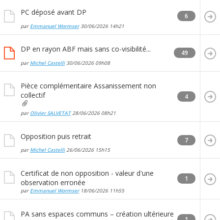
PC déposé avant DP
6
par
Emmanuel Wormser
30/06/2026
14h21
DP en rayon ABF mais sans co-visibilité...
49
par
Michel Castelli
30/06/2026
09h08
Pièce complémentaire Assanissement non
collectif
4
par
Olivier SALVETAT
28/06/2026
08h21
Opposition puis retrait
7
par
Michel Castelli
26/06/2026
15h15
Certificat de non opposition - valeur d'une
1
observation erronée
par
Emmanuel Wormser
18/06/2026
11h55
PA sans espaces communs – création ultérieure
1