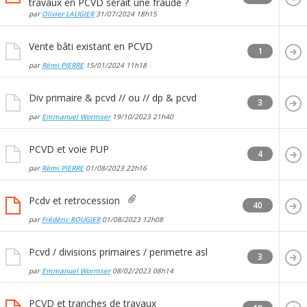
travaux en PCVD serait une fraude ?
par
Olivier LAUGIER
31/07/2024
18h15
Vente bâti existant en PCVD
1
par
Rémi PIERRE
15/01/2024
11h18
Div primaire & pcvd // ou // dp & pcvd
3
par
Emmanuel Wormser
19/10/2023
21h40
PCVD et voie PUP
4
par
Rémi PIERRE
01/08/2023
22h16
Pcdv et retrocession
40
par
Frédéric ROUGIER
01/08/2023
12h08
Pcvd / divisions primaires / perimetre asl
3
par
Emmanuel Wormser
08/02/2023
08h14
PCVD et tranches de travaux