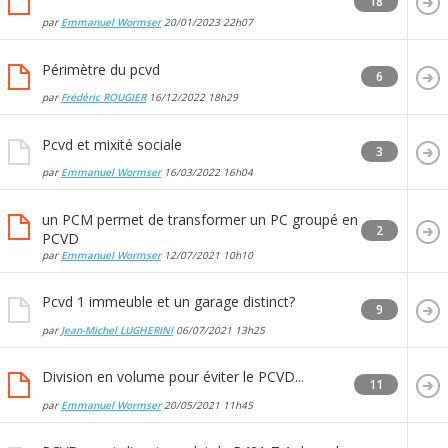
18
par
Emmanuel Wormser
20/01/2023
22h07
Périmètre du pcvd
6
par
Frédéric ROUGIER
16/12/2022
18h29
Pcvd et mixité sociale
3
par
Emmanuel Wormser
16/03/2022
16h04
un PCM permet de transformer un PC groupé en
2
PCVD
par
Emmanuel Wormser
12/07/2021
10h10
Pcvd 1 immeuble et un garage distinct?
9
par
Jean-Michel LUGHERINI
06/07/2021
13h25
Division en volume pour éviter le PCVD...
11
par
Emmanuel Wormser
20/05/2021
11h45