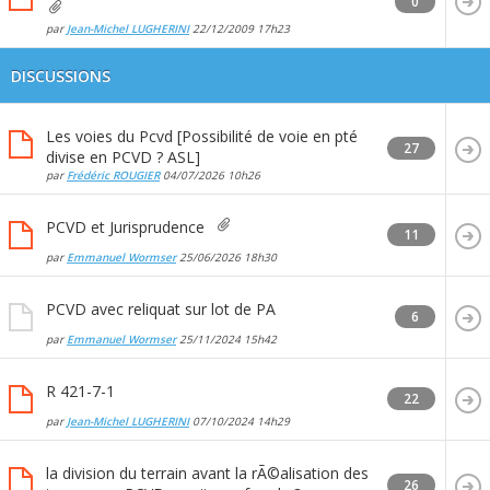
0
par
Jean-Michel LUGHERINI
22/12/2009
17h23
DISCUSSIONS
Les voies du Pcvd [Possibilité de voie en pté
27
divise en PCVD ? ASL]
par
Frédéric ROUGIER
04/07/2026
10h26
PCVD et Jurisprudence
11
par
Emmanuel Wormser
25/06/2026
18h30
PCVD avec reliquat sur lot de PA
6
par
Emmanuel Wormser
25/11/2024
15h42
R 421-7-1
22
par
Jean-Michel LUGHERINI
07/10/2024
14h29
la division du terrain avant la rÃ©alisation des
26