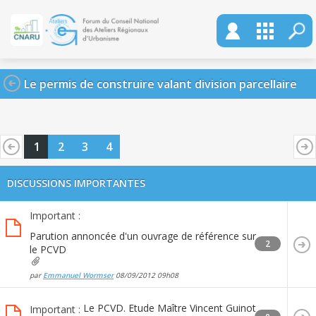
Le permis de construire valant division parcellaire
1
2
3
4
DISCUSSIONS IMPORTANTES
Important :
Parution annoncée d'un ouvrage de référence sur
2
le PCVD
par
Emmanuel Wormser
08/09/2012
09h08
Le PCVD. Etude Maître Vincent Guinot
Important :