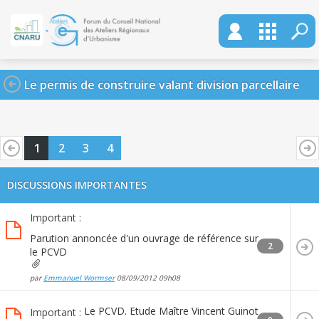
Le permis de construire valant division parcellaire
1
2
3
4
DISCUSSIONS IMPORTANTES
Important :
Parution annoncée d'un ouvrage de référence sur
2
le PCVD
par
Emmanuel Wormser
08/09/2012
09h08
Le PCVD. Etude Maître Vincent Guinot
Important :