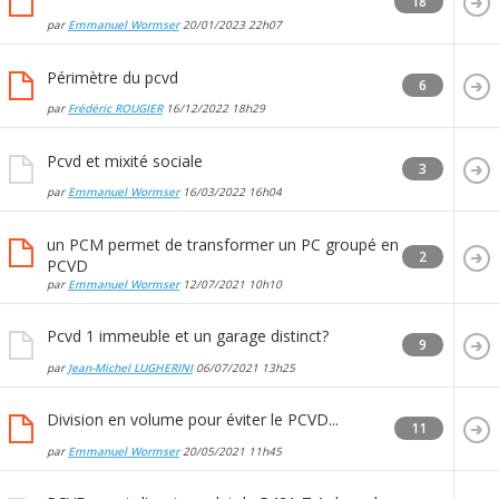
18
par
Emmanuel Wormser
20/01/2023
22h07
Périmètre du pcvd
6
par
Frédéric ROUGIER
16/12/2022
18h29
Pcvd et mixité sociale
3
par
Emmanuel Wormser
16/03/2022
16h04
un PCM permet de transformer un PC groupé en
2
PCVD
par
Emmanuel Wormser
12/07/2021
10h10
Pcvd 1 immeuble et un garage distinct?
9
par
Jean-Michel LUGHERINI
06/07/2021
13h25
Division en volume pour éviter le PCVD...
11
par
Emmanuel Wormser
20/05/2021
11h45