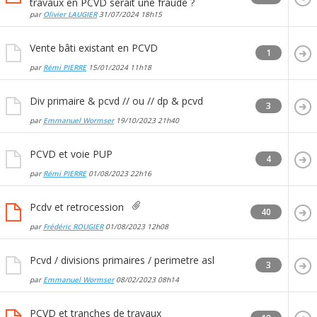
travaux en PCVD serait une fraude ?
par
Olivier LAUGIER
31/07/2024
18h15
Vente bâti existant en PCVD
1
par
Rémi PIERRE
15/01/2024
11h18
Div primaire & pcvd // ou // dp & pcvd
3
par
Emmanuel Wormser
19/10/2023
21h40
PCVD et voie PUP
4
par
Rémi PIERRE
01/08/2023
22h16
Pcdv et retrocession
40
par
Frédéric ROUGIER
01/08/2023
12h08
Pcvd / divisions primaires / perimetre asl
3
par
Emmanuel Wormser
08/02/2023
08h14
PCVD et tranches de travaux