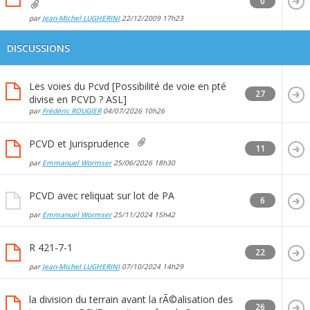
0
par
Jean-Michel LUGHERINI
22/12/2009
17h23
DISCUSSIONS
Les voies du Pcvd [Possibilité de voie en pté
27
divise en PCVD ? ASL]
par
Frédéric ROUGIER
04/07/2026
10h26
PCVD et Jurisprudence
11
par
Emmanuel Wormser
25/06/2026
18h30
PCVD avec reliquat sur lot de PA
6
par
Emmanuel Wormser
25/11/2024
15h42
R 421-7-1
22
par
Jean-Michel LUGHERINI
07/10/2024
14h29
la division du terrain avant la rÃ©alisation des
26