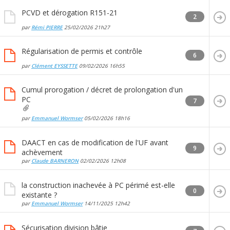
PCVD et dérogation R151-21
2
par
Rémi PIERRE
25/02/2026
21h27
Régularisation de permis et contrôle
6
par
Clément EYSSETTE
09/02/2026
16h55
Cumul prorogation / décret de prolongation d'un
PC
7
par
Emmanuel Wormser
05/02/2026
18h16
DAACT en cas de modification de l'UF avant
9
achèvement
par
Claude BARNERON
02/02/2026
12h08
la construction inachevée à PC périmé est-elle
0
existante ?
par
Emmanuel Wormser
14/11/2025
12h42
Sécurisation division bâtie