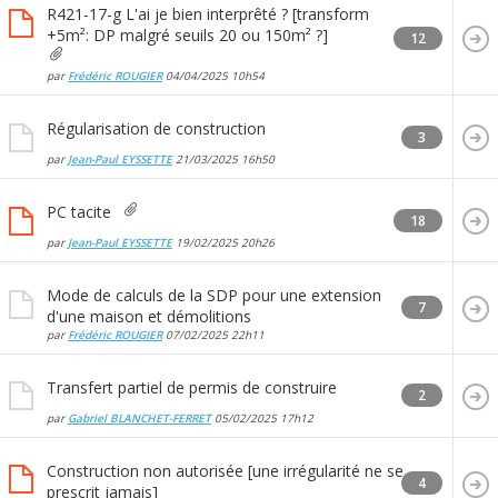
R421-17-g L'ai je bien interprêté ? [transform
+5m²: DP malgré seuils 20 ou 150m² ?]
12
par
Frédéric ROUGIER
04/04/2025
10h54
Régularisation de construction
3
par
Jean-Paul EYSSETTE
21/03/2025
16h50
PC tacite
18
par
Jean-Paul EYSSETTE
19/02/2025
20h26
Mode de calculs de la SDP pour une extension
7
d'une maison et démolitions
par
Frédéric ROUGIER
07/02/2025
22h11
Transfert partiel de permis de construire
2
par
Gabriel BLANCHET-FERRET
05/02/2025
17h12
Construction non autorisée [une irrégularité ne se
4
prescrit jamais]