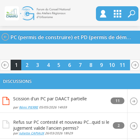
PC (permis de construire) et PD (permis de démolir)
1
2
3
4
5
6
7
8
9
10
11
12
13
14
15
16
DISCUSSIONS
Scission d'un PC par DAACT partielle
11
par
Rémi PIERRE
05/05/2026
14h59
Refus sur PC contesté et nouveau PC...quid si le
2
jugement valide l'ancien permis?
par
Juliette CAPIAUX
26/03/2026
18h29