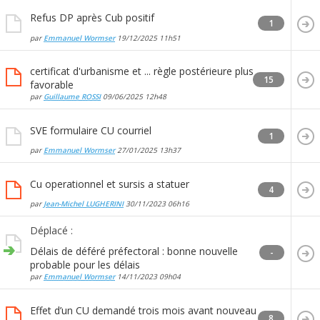
Refus DP après Cub positif
1
par
Emmanuel Wormser
19/12/2025
11h51
certificat d'urbanisme et ... règle postérieure plus
15
favorable
par
Guillaume ROSSI
09/06/2025
12h48
SVE formulaire CU courriel
1
par
Emmanuel Wormser
27/01/2025
13h37
Cu operationnel et sursis a statuer
4
par
Jean-Michel LUGHERINI
30/11/2023
06h16
Déplacé :
Délais de déféré préfectoral : bonne nouvelle
-
probable pour les délais
par
Emmanuel Wormser
14/11/2023
09h04
Effet d’un CU demandé trois mois avant nouveau
8