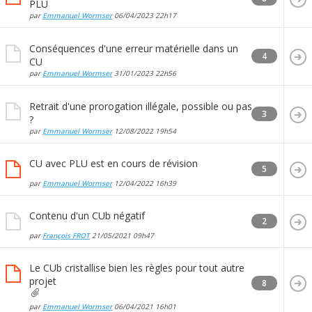
PLU
par
Emmanuel Wormser
06/04/2023
22h17
Conséquences d'une erreur matérielle dans un
4
CU
par
Emmanuel Wormser
31/01/2023
22h56
Retrait d'une prorogation illégale, possible ou pas
3
?
par
Emmanuel Wormser
12/08/2022
19h54
CU avec PLU est en cours de révision
5
par
Emmanuel Wormser
12/04/2022
16h39
Contenu d'un CUb négatif
2
par
François FROT
21/05/2021
09h47
Le CUb cristallise bien les règles pour tout autre
projet
8
par
Emmanuel Wormser
06/04/2021
16h01