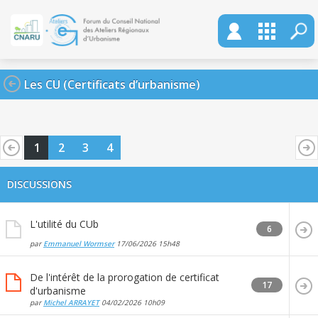
Les CU (Certificats d’urbanisme)
1
2
3
4
DISCUSSIONS
L'utilité du CUb
6
par
Emmanuel Wormser
17/06/2026
15h48
De l'intérêt de la prorogation de certificat
17
d'urbanisme
par
Michel ARRAYET
04/02/2026
10h09