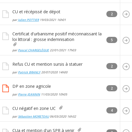
CU et récépissé de dépot
2
par
Julien POTTIER
19/03/2021
16h01
Certificat d'urbanisme positif méconnaissant la
loi littoral : grosse indemnisation
5
par
Pascal CHARGELÈGUE
22/01/2021
17h03
Refus CU et mention sursis à statuer
2
par
Patrick BRANLY
20/07/2020
14h00
DP en zone agricole
2
par
Pierre JEANNIN
11/03/2020
10h05
CU négatif en zone UC
4
par
Sébastien MORETEAU
06/03/2020
16h32
CUa et mention d'un SPR à venir