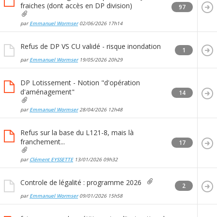
fraiches (dont accès en DP division)
97
par
Emmanuel Wormser
02/06/2026
17h14
Refus de DP VS CU validé - risque inondation
1
par
Emmanuel Wormser
19/05/2026
20h29
DP Lotissement - Notion "d'opération
d'aménagement"
14
par
Emmanuel Wormser
28/04/2026
12h48
Refus sur la base du L121-8, mais là
franchement...
17
par
Clément EYSSETTE
13/01/2026
09h32
Controle de légalité : programme 2026
2
par
Emmanuel Wormser
09/01/2026
15h58