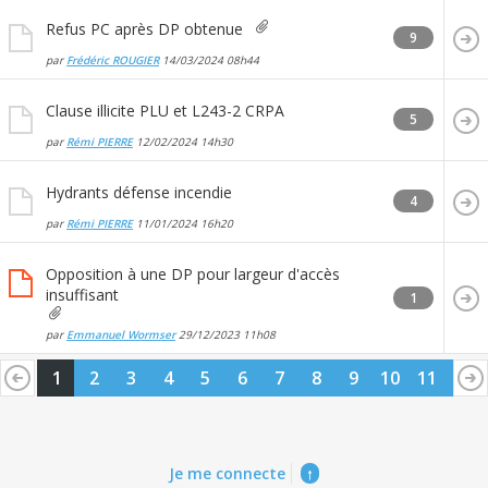
Refus PC après DP obtenue
9
par
Frédéric ROUGIER
14/03/2024
08h44
Clause illicite PLU et L243-2 CRPA
5
par
Rémi PIERRE
12/02/2024
14h30
Hydrants défense incendie
4
par
Rémi PIERRE
11/01/2024
16h20
Opposition à une DP pour largeur d'accès
insuffisant
1
par
Emmanuel Wormser
29/12/2023
11h08
1
2
3
4
5
6
7
8
9
10
11
12
13
14
Je me connecte
↑