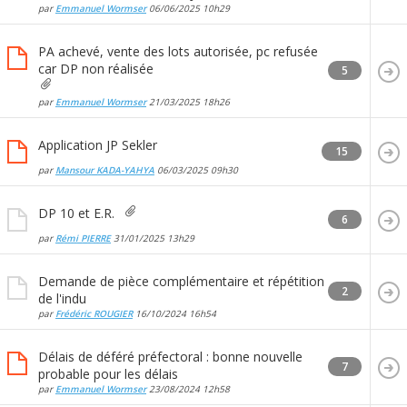
par
Emmanuel Wormser
06/06/2025
10h29
PA achevé, vente des lots autorisée, pc refusée
car DP non réalisée
5
par
Emmanuel Wormser
21/03/2025
18h26
Application JP Sekler
15
par
Mansour KADA-YAHYA
06/03/2025
09h30
DP 10 et E.R.
6
par
Rémi PIERRE
31/01/2025
13h29
Demande de pièce complémentaire et répétition
2
de l'indu
par
Frédéric ROUGIER
16/10/2024
16h54
Délais de déféré préfectoral : bonne nouvelle
7
probable pour les délais
par
Emmanuel Wormser
23/08/2024
12h58