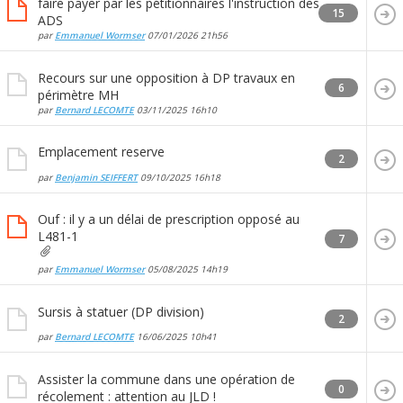
faire payer par les pétitionnaires l'instruction des
15
ADS
par
Emmanuel Wormser
07/01/2026
21h56
Recours sur une opposition à DP travaux en
6
périmètre MH
par
Bernard LECOMTE
03/11/2025
16h10
Emplacement reserve
2
par
Benjamin SEIFFERT
09/10/2025
16h18
Ouf : il y a un délai de prescription opposé au
L481-1
7
par
Emmanuel Wormser
05/08/2025
14h19
Sursis à statuer (DP division)
2
par
Bernard LECOMTE
16/06/2025
10h41
Assister la commune dans une opération de
0
récolement : attention au JLD !