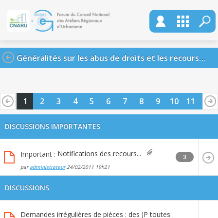
Généralités sur les abus de droits et les recours possibles
1
2
3
4
5
6
7
8
9
10
11
12
13
14
DISCUSSIONS IMPORTANTES
Notifications des recours...
Important :
3
par
administrateur
24/02/2011
19h21
DISCUSSIONS
Demandes irrégulières de pièces : des JP toutes