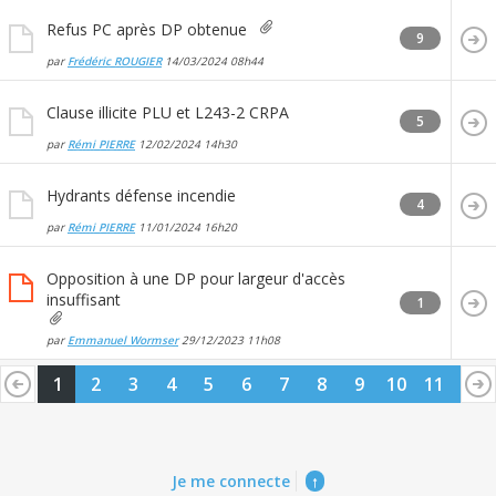
Refus PC après DP obtenue
9
par
Frédéric ROUGIER
14/03/2024
08h44
Clause illicite PLU et L243-2 CRPA
5
par
Rémi PIERRE
12/02/2024
14h30
Hydrants défense incendie
4
par
Rémi PIERRE
11/01/2024
16h20
Opposition à une DP pour largeur d'accès
insuffisant
1
par
Emmanuel Wormser
29/12/2023
11h08
1
2
3
4
5
6
7
8
9
10
11
12
13
14
Je me connecte
↑