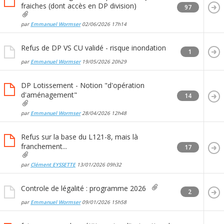
fraiches (dont accès en DP division)
97
par
Emmanuel Wormser
02/06/2026
17h14
Refus de DP VS CU validé - risque inondation
1
par
Emmanuel Wormser
19/05/2026
20h29
DP Lotissement - Notion "d'opération
d'aménagement"
14
par
Emmanuel Wormser
28/04/2026
12h48
Refus sur la base du L121-8, mais là
franchement...
17
par
Clément EYSSETTE
13/01/2026
09h32
Controle de légalité : programme 2026
2
par
Emmanuel Wormser
09/01/2026
15h58