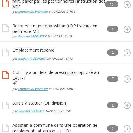
faire payer par les pétitionnaires l'instruction des
15
ADS
par
Emmanuel Wormser
07/01/2026
21h56
Recours sur une opposition à DP travaux en
6
périmètre MH
par
Bernard LECOMTE
03/11/2025
16h10
Emplacement reserve
2
par
Benjamin SEIFFERT
09/10/2025
16h18
Ouf : il y a un délai de prescription opposé au
L481-1
7
par
Emmanuel Wormser
05/08/2025
14h19
Sursis à statuer (DP division)
2
par
Bernard LECOMTE
16/06/2025
10h41
Assister la commune dans une opération de
0
récolement : attention au JLD !