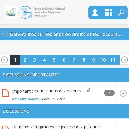
Généralités sur les abus de droits et les recours possibles
1
2
3
4
5
6
7
8
9
10
11
12
13
14
DISCUSSIONS IMPORTANTES
Notifications des recours...
Important :
3
par
administrateur
24/02/2011
19h21
DISCUSSIONS
Demandes irrégulières de pièces : des JP toutes