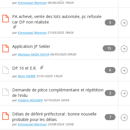
par
Emmanuel Wormser
06/06/2025
10h29
PA achevé, vente des lots autorisée, pc refusée
car DP non réalisée
5
par
Emmanuel Wormser
21/03/2025
18h26
Application JP Sekler
15
par
Mansour KADA-YAHYA
06/03/2025
09h30
DP 10 et E.R.
6
par
Rémi PIERRE
31/01/2025
13h29
Demande de pièce complémentaire et répétition
2
de l'indu
par
Frédéric ROUGIER
16/10/2024
16h54
Délais de déféré préfectoral : bonne nouvelle
7
probable pour les délais
par
Emmanuel Wormser
23/08/2024
12h58