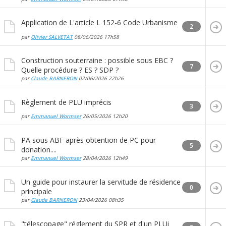
Application de L'article L 152-6 Code Urbanisme
2
par
Olivier SALVETAT
08/06/2026
17h58
Construction souterraine : possible sous EBC ?
7
Quelle procédure ? ES ? SDP ?
par
Claude BARNERON
02/06/2026
22h26
Règlement de PLU imprécis
3
par
Emmanuel Wormser
26/05/2026
12h20
PA sous ABF après obtention de PC pour
5
donation....
par
Emmanuel Wormser
28/04/2026
12h49
Un guide pour instaurer la servitude de résidence
0
principale
par
Claude BARNERON
23/04/2026
08h35
"télescopage" réglement du SPR et d'un PLUi