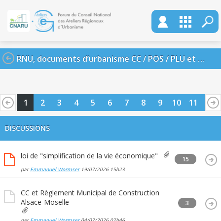
RNU, documents d’urbanisme CC / POS / PLU et PPR
1
2
3
4
5
6
7
8
9
10
11
12
13
14
15
16
17
18
19
20
DISCUSSIONS
loi de "simplification de la vie économique"
15
par
Emmanuel Wormser
19/07/2026
15h23
CC et Règlement Municipal de Construction
Alsace-Moselle
3
par
Emmanuel Wormser
04/07/2026
07h46