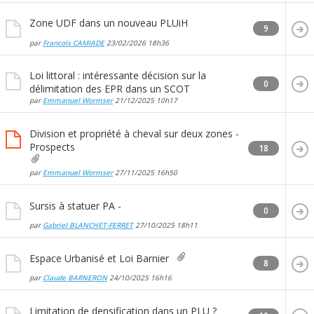
Zone UDF dans un nouveau PLUiH
9
par
Francois CAMIADE
23/02/2026
18h36
Loi littoral : intéressante décision sur la
0
délimitation des EPR dans un SCOT
par
Emmanuel Wormser
21/12/2025
10h17
Division et propriété à cheval sur deux zones -
Prospects
18
par
Emmanuel Wormser
27/11/2025
16h50
Sursis à statuer PA -
0
par
Gabriel BLANCHET-FERRET
27/10/2025
18h11
Espace Urbanisé et Loi Barnier
8
par
Claude BARNERON
24/10/2025
16h16
Limitation de densification dans un PLU ?