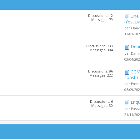
Discussions: 12
Une 
Messages: 79
n'est pa
par
Clau
17/03/20
Discussions: 133
Débi
Messages: 304
par
Dami
03/04/20
Discussions: 96
CCMI
Messages: 222
constru
par
Emma
06/09/20
Discussions: 6
Enqu
Messages: 30
par
Pasc
21/11/20