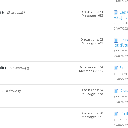
01/08/20
re
Discussions: 81
Les 
(3 visiteur(s))
Messages: 693
ASL]
par
Fréd
04/07/20
Discussions: 52
Divi
Messages: 462
lot (futu
par
Emma
22/07/20
ir)
Discussions: 314
Scis
(22 visiteur(s))
Messages: 2 157
par
Rémi
05/05/20
Discussions: 54
Divi
(7 visiteur(s))
Messages: 358
par
Emma
06/07/20
Discussions: 70
L'ut
Messages: 446
par
Emma
17/06/20