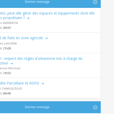
Dernier message
ASL peut-elle gérer des espaces et équipements dont elle
s propriétaire ?
de BARNERON
26,
20h47
t de fuite en zone agricole
en LAVORINI
26,
21h28
 : respect des règles d'urbanisme mis à charge du
cteur
nuel Wormser
23,
13h32
ête Parcellaire et RGPD
al CHARGELÈGUE
25,
08h40
Dernier message