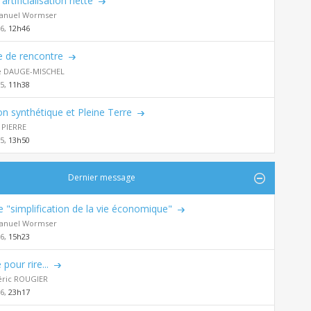
artificialisation nette
nuel Wormser
26,
12h46
 de rencontre
ie DAUGE-MISCHEL
25,
11h38
n synthétique et Pleine Terre
 PIERRE
25,
13h50
Dernier message
de "simplification de la vie économique"
nuel Wormser
26,
15h23
 pour rire...
éric ROUGIER
26,
23h17