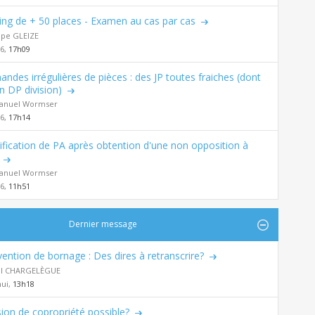
ing de + 50 places - Examen au cas par cas
ppe GLEIZE
26,
17h09
ndes irrégulières de pièces : des JP toutes fraiches (dont
n DP division)
nuel Wormser
26,
17h14
fication de PA après obtention d'une non opposition à
nuel Wormser
26,
11h51
Dernier message
ention de bornage : Des dires à retranscrire?
al CHARGELÈGUE
hui,
13h18
sion de copropriété possible?