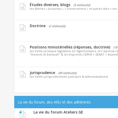
Études diverses, blogs
(5 visiteur(s))
(ex Alertes « Jurisurba », « Universimmo » et autres sites + tvx 
Doctrine
(2 visiteur(s))
Positions ministérielles (réponses, doctrine)
(18 
(ex Veille juridique législative et règlementaire, les réponses d
"Intranet et Extranet" & les Imprimés CERFA + SENAT + Assemb
Jurisprudence
(49 visiteur(s))
(ex Veille jurisprudentielle judiciaire & Administratives)
La vie du forum, des ARU et des adhérents
La vie du forum Ateliers GE