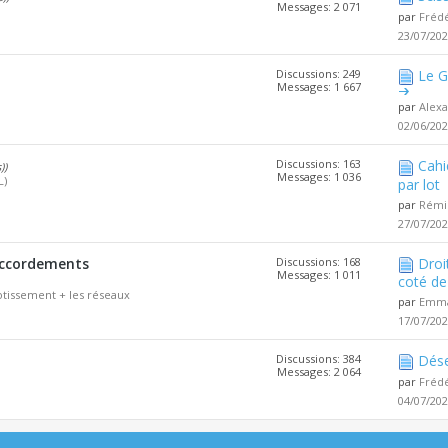
Messages: 2 071
par
Fréd
23/07/20
Discussions: 249
Le G
Messages: 1 667
par
Alex
02/06/20
Discussions: 163
Cahi
))
Messages: 1 036
L)
par lot
par
Rémi
27/07/20
accordements
Discussions: 168
Droi
Messages: 1 011
coté de 
tissement + les réseaux
par
Emma
17/07/20
Discussions: 384
Dése
Messages: 2 064
par
Fréd
04/07/20