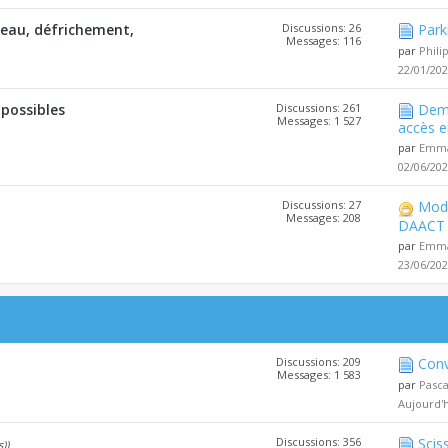
l'eau, défrichement,
Discussions: 26
Park
Messages: 116
par
Phili
22/01/20
 possibles
Discussions: 261
Dema
Messages: 1 527
accès e
par
Emma
02/06/20
Discussions: 27
Modi
Messages: 208
DAACT
par
Emma
23/06/20
Discussions: 209
Conv
Messages: 1 583
par
Pasc
Aujourd'
Discussions: 356
Scis
s))