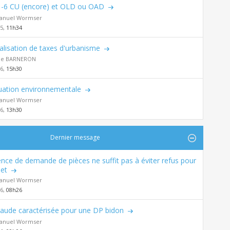
-6 CU (encore) et OLD ou OAD
nuel Wormser
25,
11h34
alisation de taxes d'urbanisme
de BARNERON
26,
15h30
uation environnementale
nuel Wormser
26,
13h30
Dernier message
nce de demande de pièces ne suffit pas à éviter refus pour
et
nuel Wormser
26,
08h26
raude caractérisée pour une DP bidon
nuel Wormser