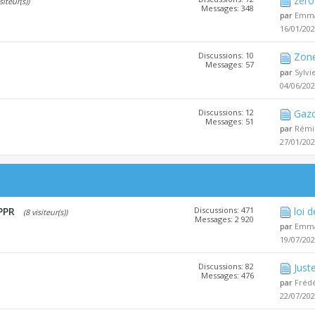
zéro 
siteur(s))
Messages: 348
par
Emma
16/01/20
Discussions: 10
Zone
Messages: 57
par
Sylv
04/06/20
Discussions: 12
Gazo
Messages: 51
par
Rémi
27/01/20
PPR
Discussions: 471
loi 
(8 visiteur(s))
Messages: 2 920
par
Emma
19/07/20
Discussions: 82
Juste
Messages: 476
par
Fréd
22/07/20