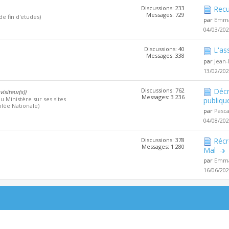
Discussions: 233
Recu
Messages: 729
de fin d'etudes)
par
Emma
04/03/20
Discussions: 40
L'as
Messages: 338
par
Jean-
13/02/20
Discussions: 762
Décr
visiteur(s))
Messages: 3 236
u Ministère sur ses sites
publiqu
lée Nationale)
par
Pasc
04/08/20
Discussions: 378
Récr
Messages: 1 280
Mal
par
Emma
16/06/20