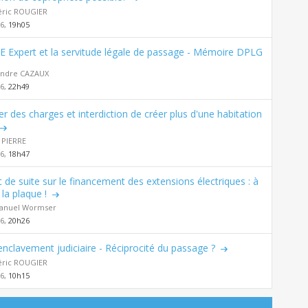
éric ROUGIER
26,
19h05
E Expert et la servitude légale de passage - Mémoire DPLG
andre CAZAUX
26,
22h49
er des charges et interdiction de créer plus d'une habitation
 PIERRE
26,
18h47
t de suite sur le financement des extensions électriques : à
la plaque !
nuel Wormser
26,
20h26
nclavement judiciaire - Réciprocité du passage ?
éric ROUGIER
26,
10h15