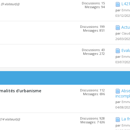
Discussions: 15
L421
(9 visiteur(s))
Messages: 94
par
Emma
03/12/20
Discussions: 199
Actu
Messages: 851
par
Clau
26/03/20
Discussions: 43
Eval
Messages: 272
par
Emma
03/07/20
malités d'urbanisme
Discussions: 112
Abse
Messages: 696
incompl
par
Emma
04/08/20
Discussions: 928
La f
(14 visiteur(s))
Messages: 7 636
par
Emma