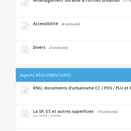
Aménagement durable & formes urbaines
(17 vi
Accessibilité
(8 visiteur(s))
Divers
(3 visiteur(s))
Aspects RÈGLEMENTAIRES
RNU, documents d’urbanisme CC / POS / PLU et 
La SP, ES et autres superficies
(10 visiteur(s))
(ex SHOB / SHON)