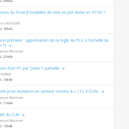
26,
09h06
voies du Pcvd [Possibilité de voie en pté divise en PCVD ?
éric ROUGIER
26,
10h26
sion primaire : appréciation de la règle du PLU à l'échelle du
r ?)
nuel Wormser
26,
21h04
sion d'un PC par DAACT partielle
 PIERRE
26,
14h59
sion pour donation en secteur soumis à L.115-3 CUrb.
nuel Wormser
26,
11h04
ilité du CUb
nuel Wormser
26,
15h48