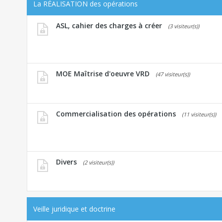
La RÉALISATION des opérations
ASL, cahier des charges à créer
(3 visiteur(s))
MOE Maîtrise d'oeuvre VRD
(47 visiteur(s))
Commercialisation des opérations
(11 visiteur(s))
Divers
(2 visiteur(s))
Veille juridique et doctrine