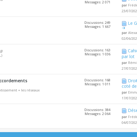
Messages: 2 071
par
Fréd
23/07/20
Discussions: 249
Le G
Messages: 1 667
par
Alex
02/06/20
Discussions: 163
Cahi
))
Messages: 1 036
L)
par lot
par
Rémi
27/07/20
accordements
Discussions: 168
Droi
Messages: 1 011
coté de 
tissement + les réseaux
par
Emma
17/07/20
Discussions: 384
Dése
Messages: 2 064
par
Fréd
04/07/20