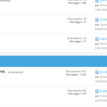
zéro 
siteur(s))
Messages: 348
par
Emma
16/01/20
Discussions: 10
Zone
Messages: 57
par
Sylv
04/06/20
Discussions: 12
Gazo
Messages: 51
par
Rémi
27/01/20
PPR
Discussions: 471
loi 
(6 visiteur(s))
Messages: 2 920
par
Emma
19/07/20
Discussions: 82
Juste
Messages: 476
par
Fréd
22/07/20