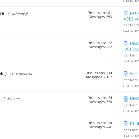
01/08/20
re
Discussions: 81
Les 
(1 visiteur(s))
Messages: 693
ASL]
par
Fréd
04/07/20
Discussions: 52
Divi
Messages: 462
lot (futu
par
Emma
22/07/20
ir)
Discussions: 314
Scis
(12 visiteur(s))
Messages: 2 157
par
Rémi
05/05/20
Discussions: 54
Divi
(2 visiteur(s))
Messages: 358
par
Emma
06/07/20
Discussions: 70
L'ut
Messages: 446
par
Emma
17/06/20