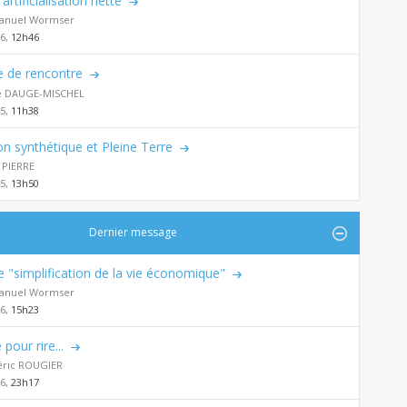
artificialisation nette
nuel Wormser
26,
12h46
 de rencontre
ie DAUGE-MISCHEL
25,
11h38
n synthétique et Pleine Terre
 PIERRE
25,
13h50
Dernier message
de "simplification de la vie économique"
nuel Wormser
26,
15h23
 pour rire...
éric ROUGIER
26,
23h17