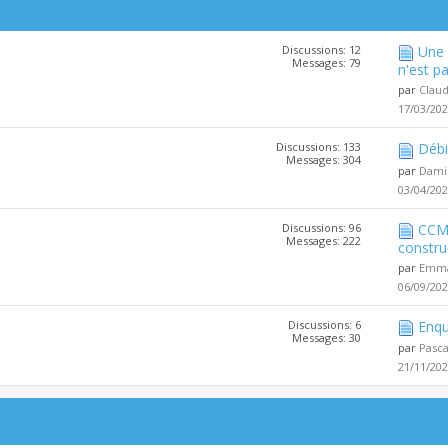
Discussions: 12
Une 
Messages: 79
n'est pa
par
Clau
17/03/20
Discussions: 133
Débi
Messages: 304
par
Dami
03/04/20
Discussions: 96
CCMI
Messages: 222
constru
par
Emma
06/09/20
Discussions: 6
Enqu
Messages: 30
par
Pasc
21/11/20