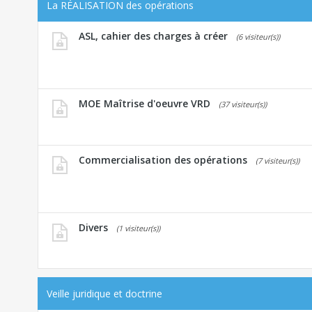
La RÉALISATION des opérations
ASL, cahier des charges à créer
(6 visiteur(s))
MOE Maîtrise d'oeuvre VRD
(37 visiteur(s))
Commercialisation des opérations
(7 visiteur(s))
Divers
(1 visiteur(s))
Veille juridique et doctrine