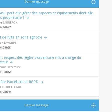
Dernier message
ASL peut-elle gérer des espaces et équipements dont elle
s propriétaire ?
de BARNERON
26,
20h47
t de fuite en zone agricole
en LAVORINI
26,
21h28
 : respect des règles d'urbanisme mis à charge du
cteur
nuel Wormser
23,
13h32
ête Parcellaire et RGPD
al CHARGELÈGUE
25,
08h40
Dernier message