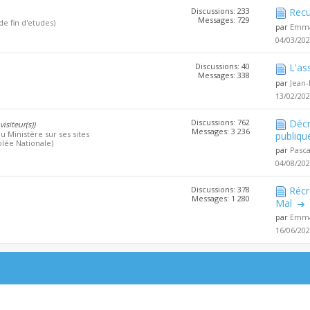
Discussions: 233
Recu
Messages: 729
de fin d'etudes)
par
Emma
04/03/20
Discussions: 40
L'as
Messages: 338
par
Jean-
13/02/20
Discussions: 762
Décr
visiteur(s))
Messages: 3 236
u Ministère sur ses sites
publiqu
lée Nationale)
par
Pasc
04/08/20
Discussions: 378
Récr
Messages: 1 280
Mal
par
Emma
16/06/20