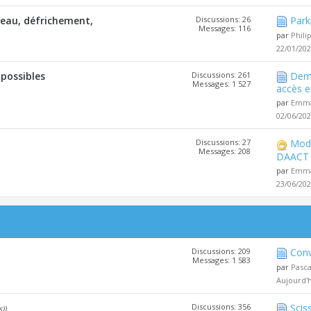
l'eau, défrichement,
Discussions: 26
Park
Messages: 116
par
Phili
22/01/20
 possibles
Discussions: 261
Dema
Messages: 1 527
accès e
par
Emma
02/06/20
Discussions: 27
Modi
Messages: 208
DAACT
par
Emma
23/06/20
Discussions: 209
Conv
Messages: 1 583
par
Pasc
Aujourd'
Discussions: 356
Scis
s))