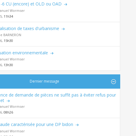
-6 CU (encore) et OLD ou OAD
nuel Wormser
25,
11h34
alisation de taxes d'urbanisme
de BARNERON
26,
15h30
uation environnementale
nuel Wormser
26,
13h30
Dernier message
nce de demande de pièces ne suffit pas à éviter refus pour
et
nuel Wormser
26,
08h26
raude caractérisée pour une DP bidon
nuel Wormser