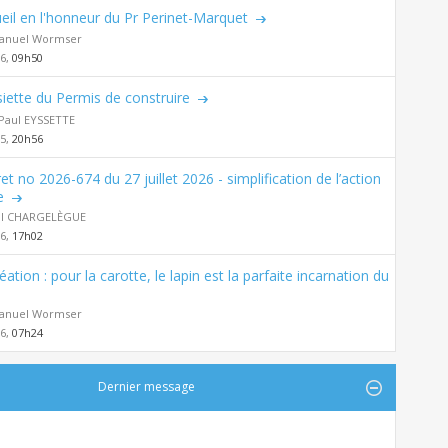
eil en l'honneur du Pr Perinet-Marquet
nuel Wormser
26,
09h50
siette du Permis de construire
Paul EYSSETTE
25,
20h56
et no 2026-674 du 27 juillet 2026 - simplification de l’action
e
al CHARGELÈGUE
26,
17h02
éation : pour la carotte, le lapin est la parfaite incarnation du
nuel Wormser
26,
07h24
Dernier message