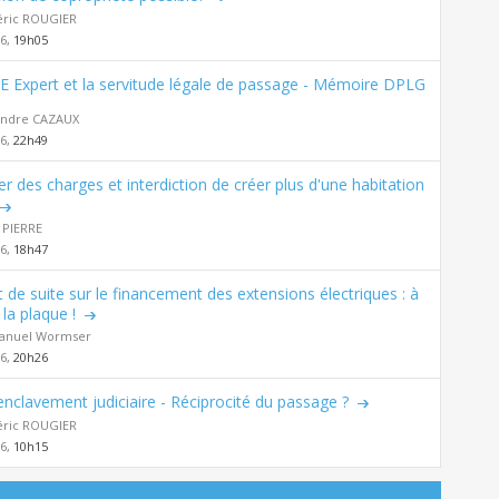
éric ROUGIER
26,
19h05
E Expert et la servitude légale de passage - Mémoire DPLG
andre CAZAUX
26,
22h49
er des charges et interdiction de créer plus d'une habitation
 PIERRE
26,
18h47
t de suite sur le financement des extensions électriques : à
la plaque !
nuel Wormser
26,
20h26
nclavement judiciaire - Réciprocité du passage ?
éric ROUGIER
26,
10h15