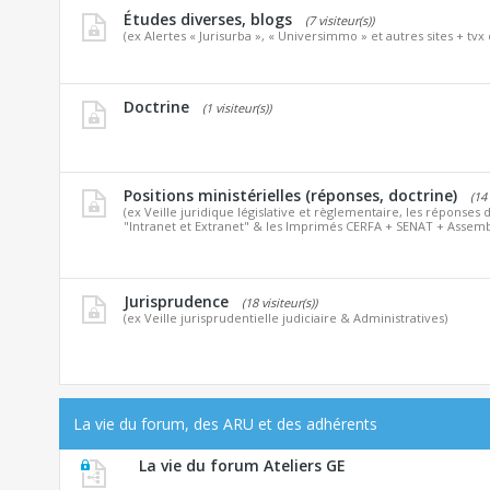
Études diverses, blogs
(7 visiteur(s))
(ex Alertes « Jurisurba », « Universimmo » et autres sites + tvx 
Doctrine
(1 visiteur(s))
Positions ministérielles (réponses, doctrine)
(14 
(ex Veille juridique législative et règlementaire, les réponses d
"Intranet et Extranet" & les Imprimés CERFA + SENAT + Assemb
Jurisprudence
(18 visiteur(s))
(ex Veille jurisprudentielle judiciaire & Administratives)
La vie du forum, des ARU et des adhérents
La vie du forum Ateliers GE