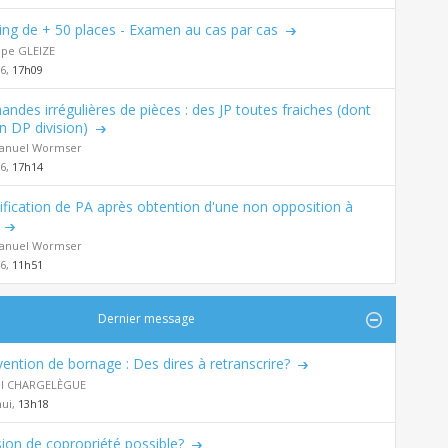
ing de + 50 places - Examen au cas par cas
ppe GLEIZE
26,
17h09
ndes irrégulières de pièces : des JP toutes fraiches (dont
n DP division)
nuel Wormser
26,
17h14
fication de PA après obtention d'une non opposition à
nuel Wormser
26,
11h51
Dernier message
ention de bornage : Des dires à retranscrire?
al CHARGELÈGUE
hui,
13h18
sion de copropriété possible?