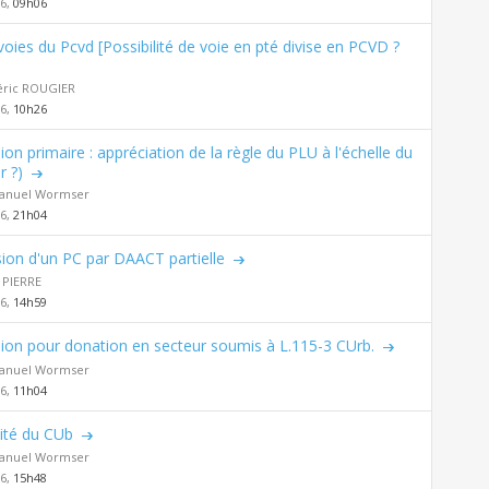
26,
09h06
voies du Pcvd [Possibilité de voie en pté divise en PCVD ?
éric ROUGIER
26,
10h26
sion primaire : appréciation de la règle du PLU à l'échelle du
r ?)
nuel Wormser
26,
21h04
sion d'un PC par DAACT partielle
 PIERRE
26,
14h59
sion pour donation en secteur soumis à L.115-3 CUrb.
nuel Wormser
26,
11h04
ilité du CUb
nuel Wormser
26,
15h48