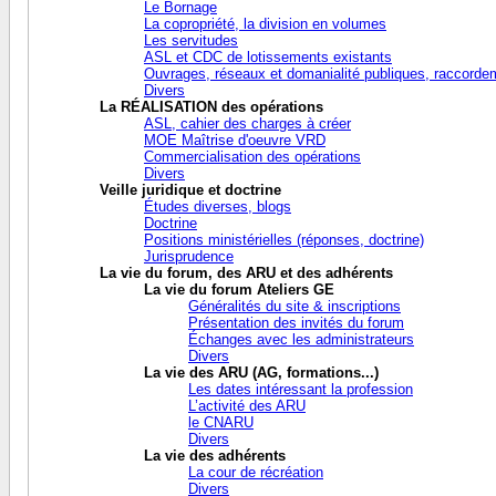
Le Bornage
La copropriété, la division en volumes
Les servitudes
ASL et CDC de lotissements existants
Ouvrages, réseaux et domanialité publiques, raccorde
Divers
La RÉALISATION des opérations
ASL, cahier des charges à créer
MOE Maîtrise d'oeuvre VRD
Commercialisation des opérations
Divers
Veille juridique et doctrine
Études diverses, blogs
Doctrine
Positions ministérielles (réponses, doctrine)
Jurisprudence
La vie du forum, des ARU et des adhérents
La vie du forum Ateliers GE
Généralités du site & inscriptions
Présentation des invités du forum
Échanges avec les administrateurs
Divers
La vie des ARU (AG, formations...)
Les dates intéressant la profession
L’activité des ARU
le CNARU
Divers
La vie des adhérents
La cour de récréation
Divers