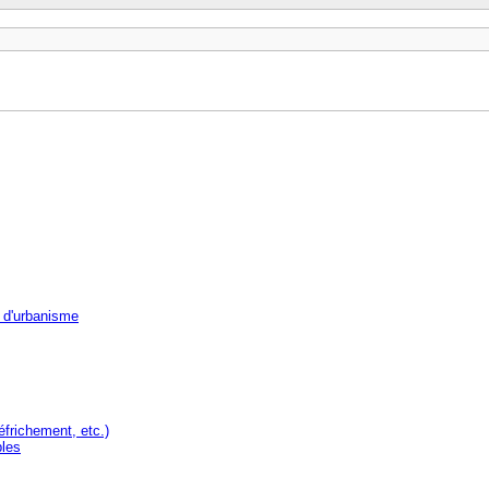
 d'urbanisme
éfrichement, etc.)
bles