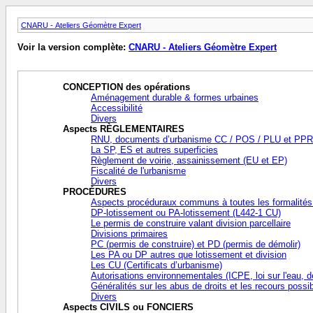
CNARU - Ateliers Géomètre Expert
Voir la version complète:
CNARU - Ateliers Géomètre Expert
CONCEPTION des opérations
Aménagement durable & formes urbaines
Accessibilité
Divers
Aspects RÈGLEMENTAIRES
RNU, documents d’urbanisme CC / POS / PLU et PPR
La SP, ES et autres superficies
Règlement de voirie, assainissement (EU et EP)
Fiscalité de l'urbanisme
Divers
PROCÉDURES
Aspects procéduraux communs à toutes les formalités
DP-lotissement ou PA-lotissement (L442-1 CU)
Le permis de construire valant division parcellaire
Divisions primaires
PC (permis de construire) et PD (permis de démolir)
Les PA ou DP autres que lotissement et division
Les CU (Certificats d’urbanisme)
Autorisations environnementales (ICPE, loi sur l'eau, d
Généralités sur les abus de droits et les recours possi
Divers
Aspects CIVILS ou FONCIERS