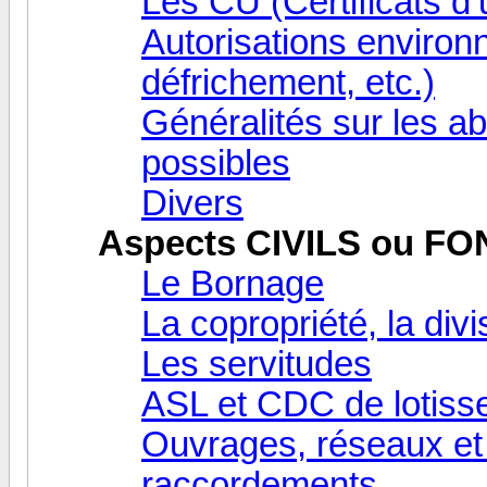
Les CU (Certificats d
Autorisations environn
défrichement, etc.)
Généralités sur les ab
possibles
Divers
Aspects CIVILS ou F
Le Bornage
La copropriété, la div
Les servitudes
ASL et CDC de lotiss
Ouvrages, réseaux et 
raccordements