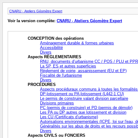
CNARU - Ateliers Géomètre Expert
Voir la version complète:
CNARU - Ateliers Géomètre Expert
CONCEPTION des opérations
Aménagement durable & formes urbaines
Accessibilité
Divers
Aspects RÈGLEMENTAIRES
RNU, documents d’urbanisme CC / POS / PLU et PPR
La SP, ES et autres superficies
Règlement de voirie, assainissement (EU et EP)
Fiscalité de l'urbanisme
Divers
PROCÉDURES
Aspects procéduraux communs à toutes les formalités
DP-lotissement ou PA-lotissement (L442-1 CU)
Le permis de construire valant division parcellaire
Divisions primaires
PC (permis de construire) et PD (permis de démolir)
Les PA ou DP autres que lotissement et division
Les CU (Certificats d’urbanisme)
Autorisations environnementales (ICPE, loi sur l'eau, d
Généralités sur les abus de droits et les recours possi
Divers
Aspects CIVILS ou FONCIERS