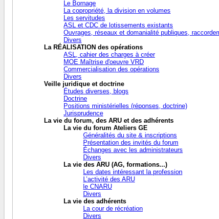
Le Bornage
La copropriété, la division en volumes
Les servitudes
ASL et CDC de lotissements existants
Ouvrages, réseaux et domanialité publiques, raccorde
Divers
La RÉALISATION des opérations
ASL, cahier des charges à créer
MOE Maîtrise d'oeuvre VRD
Commercialisation des opérations
Divers
Veille juridique et doctrine
Études diverses, blogs
Doctrine
Positions ministérielles (réponses, doctrine)
Jurisprudence
La vie du forum, des ARU et des adhérents
La vie du forum Ateliers GE
Généralités du site & inscriptions
Présentation des invités du forum
Échanges avec les administrateurs
Divers
La vie des ARU (AG, formations...)
Les dates intéressant la profession
L’activité des ARU
le CNARU
Divers
La vie des adhérents
La cour de récréation
Divers