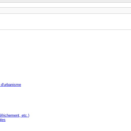
 d'urbanisme
éfrichement, etc.)
bles