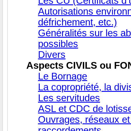
Les CU (Certificats d
Autorisations environn
défrichement, etc.)
Généralités sur les ab
possibles
Divers
Aspects CIVILS ou F
Le Bornage
La copropriété, la div
Les servitudes
ASL et CDC de lotiss
Ouvrages, réseaux et 
raccordements