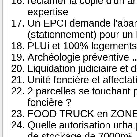
réclamer la copie d'un a
expertise
Un EPCI demande l'aband
(stationnement) pour un
PLUi et 100% logements 
Archéologie préventive .
Liquidation judiciaire et
Unité foncière et affectat
2 parcelles se touchant 
foncière ?
FOOD TRUCK en ZON
Quelle autorisation urba 
de stockage de 7000m²