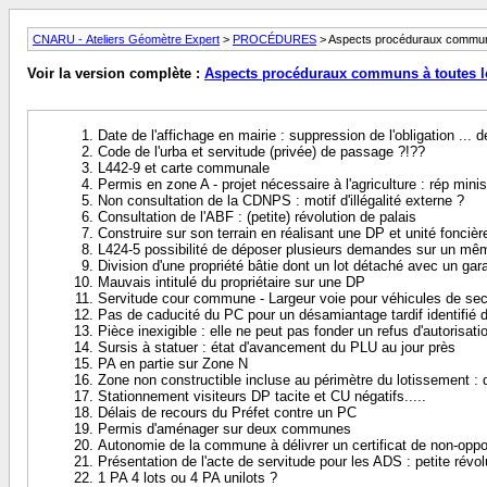
CNARU - Ateliers Géomètre Expert
>
PROCÉDURES
> Aspects procéduraux communs 
Voir la version complète :
Aspects procéduraux communs à toutes le
Date de l'affichage en mairie : suppression de l'obligation ... de 
Code de l'urba et servitude (privée) de passage ?!??
L442-9 et carte communale
Permis en zone A - projet nécessaire à l'agriculture : rép minist
Non consultation de la CDNPS : motif d'illégalité externe ?
Consultation de l'ABF : (petite) révolution de palais
Construire sur son terrain en réalisant une DP et unité fonciè
L424-5 possibilité de déposer plusieurs demandes sur un mêm
Division d'une propriété bâtie dont un lot détaché avec un gar
Mauvais intitulé du propriétaire sur une DP
Servitude cour commune - Largeur voie pour véhicules de sec
Pas de caducité du PC pour un désamiantage tardif identifié 
Pièce inexigible : elle ne peut pas fonder un refus d'autorisati
Sursis à statuer : état d'avancement du PLU au jour près
PA en partie sur Zone N
Zone non constructible incluse au périmètre du lotissement : 
Stationnement visiteurs DP tacite et CU négatifs.....
Délais de recours du Préfet contre un PC
Permis d'aménager sur deux communes
Autonomie de la commune à délivrer un certificat de non-oppo
Présentation de l'acte de servitude pour les ADS : petite révol
1 PA 4 lots ou 4 PA unilots ?