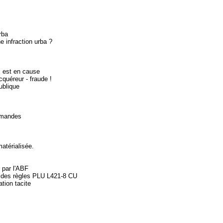
rba
e infraction urba ?
 est en cause
cquéreur - fraude !
ublique
demandes
atérialisée.
 par l'ABF
t des règles PLU L421-8 CU
tion tacite