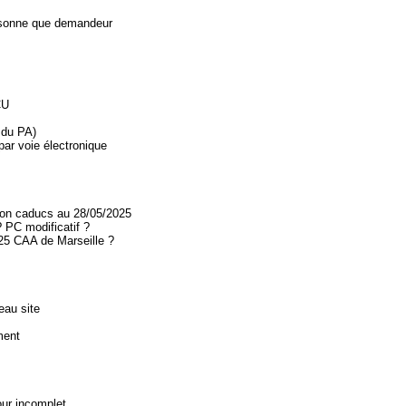
personne que demandeur
CU
 du PA)
 par voie électronique
non caducs au 28/05/2025
 PC modificatif ?
25 CAA de Marseille ?
eau site
ment
our incomplet