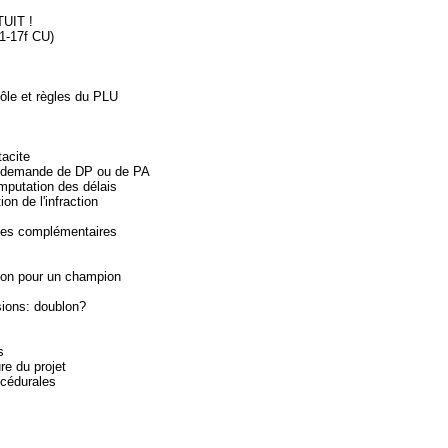
TUIT !
1-17f CU)
rôle et règles du PLU
tacite
une demande de DP ou de PA
omputation des délais
on de l'infraction
ièces complémentaires
ion pour un champion
sions: doublon?
s
re du projet
océdurales