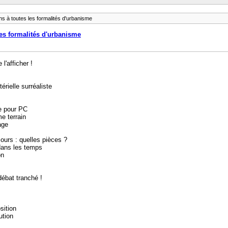
à toutes les formalités d'urbanisme
s formalités d'urbanisme
l'afficher !
érielle surréaliste
re pour PC
e terrain
age
ours : quelles pièces ?
dans les temps
on
débat tranché !
sition
ution