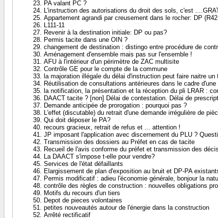
PA valant PC ?
L'instruction des autorisations du droit des sols, c'est ....GRA
Appartement agrandi par creusement dans le rocher: DP (R42
L111-11
Revenir à la destination initiale: DP ou pas?
Permis tacite dans une OIN ?
changement de destination : distingo entre procédure de cont
Aménagement d'ensemble mais pas sur l'ensemble !
AFU à l'intérieur d'un périmètre de ZAC multisite
Contrôle GE pour le compte de la commune
la majoration illégale du délai d'instruction peut faire naitre un 
Réutilisation de consultations antérieures dans le cadre d'
la notification, la présentation et la réception du pli LRAR : c
DAACT tacite ? [non] Délai de contestation. Délai de prescripti
Demande anticipée de prorogation : pourquoi pas ?
L'effet (discutable) du retrait d'une demande irrégulière de p
Qui doit déposer le PA?
recours gracieux, retrait de refus et ... attention !
JP imposant l'application avec discernement du PLU ? Quest
Transmission des dossiers au Préfet en cas de tacite
Recueil de l'avis conforme du préfet et transmission des déci
La DAACT s'impose t-elle pour vendre?
Services de l'état défaillants
Elargissement de plan d'exposition au bruit et DP-PA existant
Permis modificatif : adieu l'économie générale, bonjour la natu
contrôle des règles de construction : nouvelles obligations pr
Motifs du recours d'un tiers
Depot de pieces volontaires
petites nouveautés autour de l'énergie dans la construction
Arrêté rectificatif