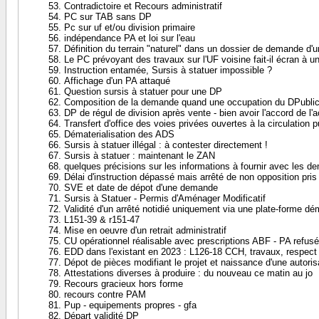
Contradictoire et Recours administratif
PC sur TAB sans DP
Pc sur uf et/ou division primaire
indépendance PA et loi sur l'eau
Définition du terrain "naturel" dans un dossier de demande d'u
Le PC prévoyant des travaux sur l'UF voisine fait-il écran à un
Instruction entamée, Sursis à statuer impossible ?
Affichage d'un PA attaqué
Question sursis à statuer pour une DP
Composition de la demande quand une occupation du DPublic
DP de régul de division après vente - bien avoir l'accord de l'a
Transfert d'office des voies privées ouvertes à la circulation p
Dématerialisation des ADS
Sursis à statuer illégal : à contester directement !
Sursis à statuer : maintenant le ZAN
quelques précisions sur les informations à fournir avec les 
Délai d'instruction dépassé mais arrêté de non opposition pris
SVE et date de dépot d'une demande
Sursis à Statuer - Permis d'Aménager Modificatif
Validité d'un arrêté notidié uniquement via une plate-forme dém
L151-39 & r151-47
Mise en oeuvre d'un retrait administratif
CU opérationnel réalisable avec prescriptions ABF - PA refusé
EDD dans l'existant en 2023 : L126-18 CCH, travaux, respec
Dépot de pièces modifiant le projet et naissance d'une autorisa
Attestations diverses à produire : du nouveau ce matin au jo
Recours gracieux hors forme
recours contre PAM
Pup - equipements propres - gfa
Départ validité DP