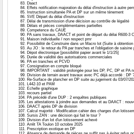
Daact
Effets notification majoration du délai d'instruction à autre 
Instruction simultanée PA et DP sur un même tènement
SVE Départ du délai d'instruction
Délai de transmission d'une décision au contrôle de légalité
Délais et pièces complémentaires partielles
Competence du CAUE
PA sans travaux, DAACT et point de départ du délai R600-3 
Maison individuelle / non respect pmr
Possibilité de Construire dans un Macro lot (Suite à obtention
Au JO : le retour du PA par tranches et l'obligation de saisine
Dépot électronique [possibilité papier avant le 1/1/25]
Durée de validité des autorisations commerciales
PA en tranches et PCVD
Consignation en compte bloqué
IMPORTANT : validité prolongée pour les DP, PC, DP et PA 
Division de terrain avant travaux avec PC déjà accordé : DP ?
Re-Surface de plancher en DP suite au jugement du 03/07/20
L442-10 et PAM
Echelle graphique
recours partiel
PA précédé d'une DUP : 2 enquêtes publiques
Les attestations à joindre aux demandes et au DAACT : nouv
DAACT après DP de division
Calcul majorité - Modification cahier des charges d'un lotisse
Sursis ZAN : une décision qui fait le tour ?
Division d'un lot d'un lotissement achevé
Arrêt TA Toulon 10 octobre 2025
Prescription exotique en DP
Absence de demande de pièces ne suffit pas à éviter refus p