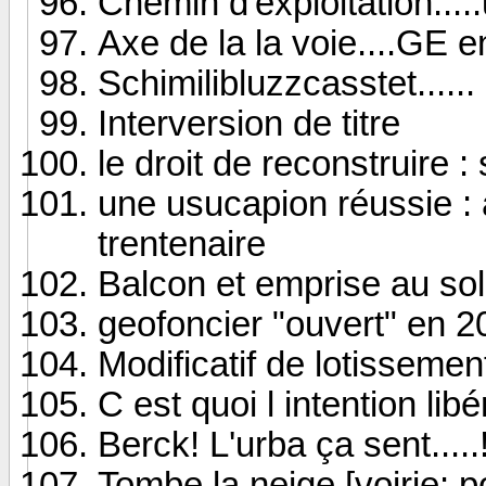
Chemin d'exploitation....
Axe de la la voie....GE e
Schimilibluzzcasstet......
Interversion de titre
le droit de reconstruire :
une usucapion réussie : a
trentenaire
Balcon et emprise au sol
geofoncier "ouvert" en 2
Modificatif de lotissemen
C est quoi l intention lib
Berck! L'urba ça sent.....
Tombe la neige [voirie: p