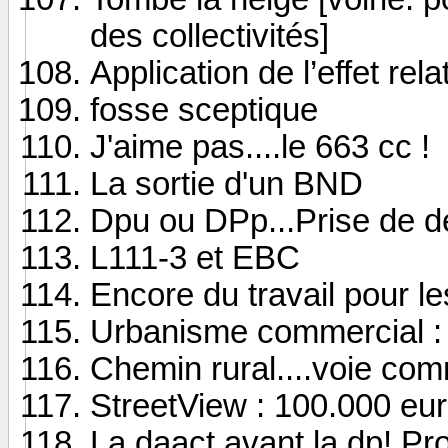
des collectivités]
Application de l’effet rela
fosse sceptique
J'aime pas....le 663 cc !
La sortie d'un BND
Dpu ou DPp...Prise de de
L111-3 et EBC
Encore du travail pour l
Urbanisme commercial : p
Chemin rural....voie comm
StreetView : 100.000 eu
La daact avant la dp! P