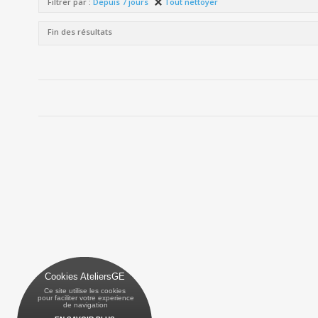
Filtrer par :
Depuis 7 jours
Tout nettoyer
Fin des résultats
Cookies AteliersGE
Ce site utilise les cookies
 pour faciliter votre experience
 de navigation