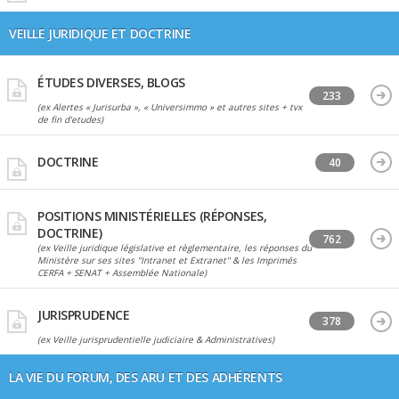
VEILLE JURIDIQUE ET DOCTRINE
ÉTUDES DIVERSES, BLOGS
233
(ex Alertes « Jurisurba », « Universimmo » et autres sites + tvx
de fin d'etudes)
DOCTRINE
40
POSITIONS MINISTÉRIELLES (RÉPONSES,
DOCTRINE)
762
(ex Veille juridique législative et règlementaire, les réponses du
Ministère sur ses sites "Intranet et Extranet" & les Imprimés
CERFA + SENAT + Assemblée Nationale)
JURISPRUDENCE
378
(ex Veille jurisprudentielle judiciaire & Administratives)
LA VIE DU FORUM, DES ARU ET DES ADHÉRENTS