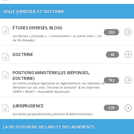
VEILLE JURIDIQUE ET DOCTRINE
ÉTUDES DIVERSES, BLOGS
233
(ex Alertes « Jurisurba », « Universimmo » et autres sites + tvx
de fin d'etudes)
DOCTRINE
40
POSITIONS MINISTÉRIELLES (RÉPONSES,
DOCTRINE)
762
(ex Veille juridique législative et règlementaire, les réponses du
Ministère sur ses sites "Intranet et Extranet" & les Imprimés
CERFA + SENAT + Assemblée Nationale)
JURISPRUDENCE
378
(ex Veille jurisprudentielle judiciaire & Administratives)
LA VIE DU FORUM, DES ARU ET DES ADHÉRENTS