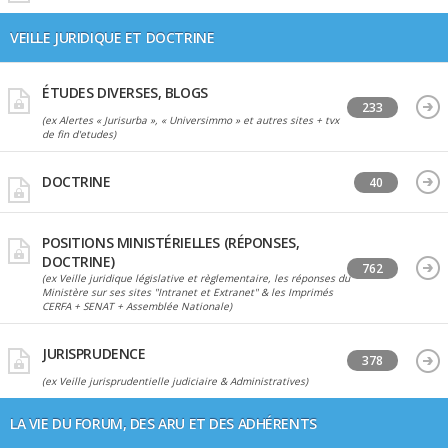
VEILLE JURIDIQUE ET DOCTRINE
ÉTUDES DIVERSES, BLOGS
233
(ex Alertes « Jurisurba », « Universimmo » et autres sites + tvx
de fin d'etudes)
DOCTRINE
40
POSITIONS MINISTÉRIELLES (RÉPONSES,
DOCTRINE)
762
(ex Veille juridique législative et règlementaire, les réponses du
Ministère sur ses sites "Intranet et Extranet" & les Imprimés
CERFA + SENAT + Assemblée Nationale)
JURISPRUDENCE
378
(ex Veille jurisprudentielle judiciaire & Administratives)
LA VIE DU FORUM, DES ARU ET DES ADHÉRENTS