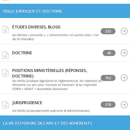
VEILLE JURIDIQUE ET DOCTRINE
ÉTUDES DIVERSES, BLOGS
233
(ex Alertes « Jurisurba », « Universimmo » et autres sites + tvx
de fin d'etudes)
DOCTRINE
40
POSITIONS MINISTÉRIELLES (RÉPONSES,
DOCTRINE)
762
(ex Veille juridique législative et règlementaire, les réponses du
Ministère sur ses sites "Intranet et Extranet" & les Imprimés
CERFA + SENAT + Assemblée Nationale)
JURISPRUDENCE
378
(ex Veille jurisprudentielle judiciaire & Administratives)
LA VIE DU FORUM, DES ARU ET DES ADHÉRENTS