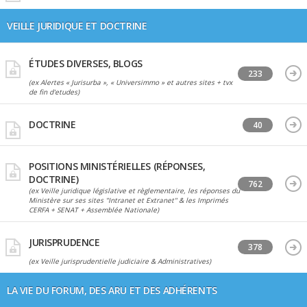
VEILLE JURIDIQUE ET DOCTRINE
ÉTUDES DIVERSES, BLOGS
233
(ex Alertes « Jurisurba », « Universimmo » et autres sites + tvx
de fin d'etudes)
DOCTRINE
40
POSITIONS MINISTÉRIELLES (RÉPONSES,
DOCTRINE)
762
(ex Veille juridique législative et règlementaire, les réponses du
Ministère sur ses sites "Intranet et Extranet" & les Imprimés
CERFA + SENAT + Assemblée Nationale)
JURISPRUDENCE
378
(ex Veille jurisprudentielle judiciaire & Administratives)
LA VIE DU FORUM, DES ARU ET DES ADHÉRENTS