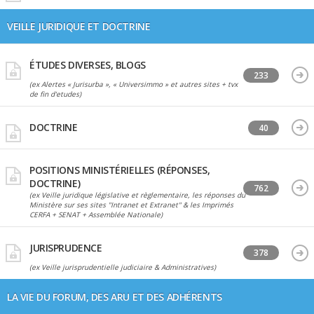
VEILLE JURIDIQUE ET DOCTRINE
ÉTUDES DIVERSES, BLOGS
233
(ex Alertes « Jurisurba », « Universimmo » et autres sites + tvx
de fin d'etudes)
DOCTRINE
40
POSITIONS MINISTÉRIELLES (RÉPONSES,
DOCTRINE)
762
(ex Veille juridique législative et règlementaire, les réponses du
Ministère sur ses sites "Intranet et Extranet" & les Imprimés
CERFA + SENAT + Assemblée Nationale)
JURISPRUDENCE
378
(ex Veille jurisprudentielle judiciaire & Administratives)
LA VIE DU FORUM, DES ARU ET DES ADHÉRENTS