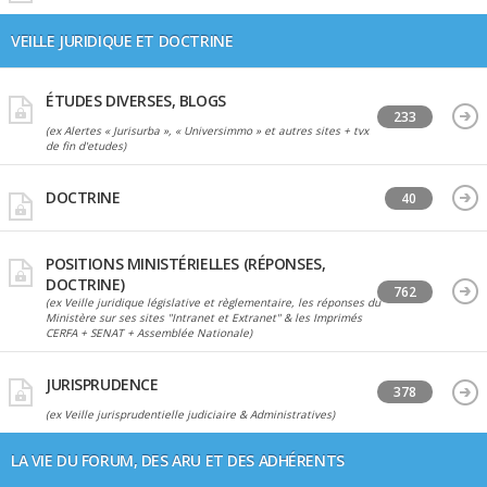
VEILLE JURIDIQUE ET DOCTRINE
ÉTUDES DIVERSES, BLOGS
233
(ex Alertes « Jurisurba », « Universimmo » et autres sites + tvx
de fin d'etudes)
DOCTRINE
40
POSITIONS MINISTÉRIELLES (RÉPONSES,
DOCTRINE)
762
(ex Veille juridique législative et règlementaire, les réponses du
Ministère sur ses sites "Intranet et Extranet" & les Imprimés
CERFA + SENAT + Assemblée Nationale)
JURISPRUDENCE
378
(ex Veille jurisprudentielle judiciaire & Administratives)
LA VIE DU FORUM, DES ARU ET DES ADHÉRENTS