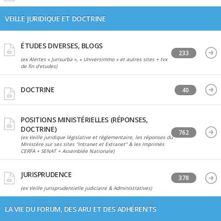
VEILLE JURIDIQUE ET DOCTRINE
ÉTUDES DIVERSES, BLOGS
233
(ex Alertes « Jurisurba », « Universimmo » et autres sites + tvx
de fin d'etudes)
DOCTRINE
40
POSITIONS MINISTÉRIELLES (RÉPONSES,
DOCTRINE)
762
(ex Veille juridique législative et règlementaire, les réponses du
Ministère sur ses sites "Intranet et Extranet" & les Imprimés
CERFA + SENAT + Assemblée Nationale)
JURISPRUDENCE
378
(ex Veille jurisprudentielle judiciaire & Administratives)
LA VIE DU FORUM, DES ARU ET DES ADHÉRENTS