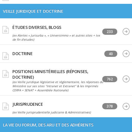
VEILLE JURIDIQUE ET DOCTRINE
ÉTUDES DIVERSES, BLOGS
233
(ex Alertes « Jurisurba », « Universimmo » et autres sites + tvx
de fin d'etudes)
DOCTRINE
40
POSITIONS MINISTÉRIELLES (RÉPONSES,
DOCTRINE)
762
(ex Veille juridique législative et règlementaire, les réponses du
Ministère sur ses sites "Intranet et Extranet" & les Imprimés
CERFA + SENAT + Assemblée Nationale)
JURISPRUDENCE
378
(ex Veille jurisprudentielle judiciaire & Administratives)
LA VIE DU FORUM, DES ARU ET DES ADHÉRENTS